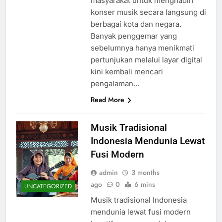
masyarakat untuk menghadiri
konser musik secara langsung di
berbagai kota dan negara.
Banyak penggemar yang
sebelumnya hanya menikmati
pertunjukan melalui layar digital
kini kembali mencari
pengalaman…
Read More
Musik Tradisional
Indonesia Mendunia Lewat
Fusi Modern
admin
3 months
ago
0
6 mins
UNCATEGORIZED
Musik tradisional Indonesia
mendunia lewat fusi modern