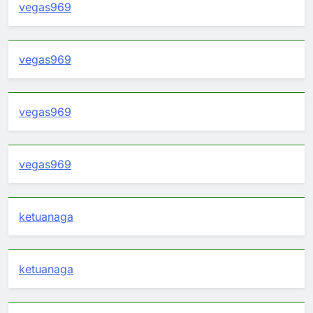
vegas969
vegas969
vegas969
vegas969
ketuanaga
ketuanaga