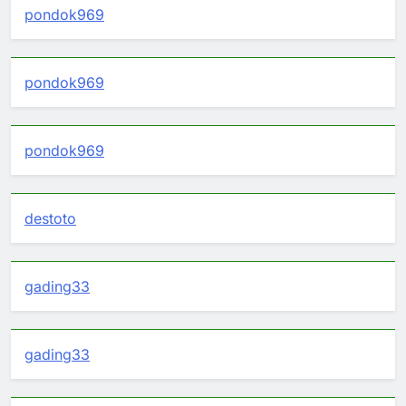
pondok969
pondok969
pondok969
destoto
gading33
gading33