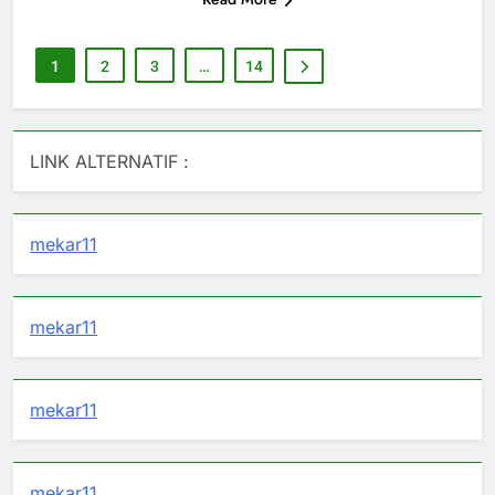
1
2
3
…
14
LINK ALTERNATIF :
mekar11
mekar11
mekar11
mekar11