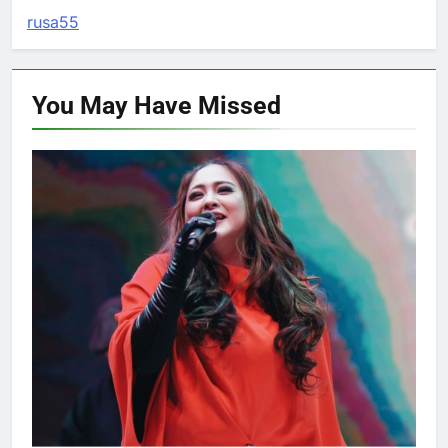
rusa55
You May Have
Missed
UNCATEGORIZED