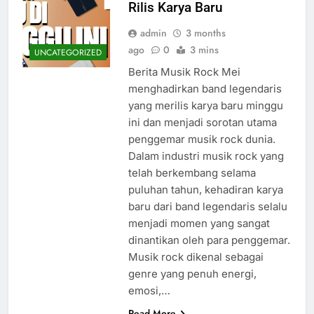
Rilis Karya Baru
admin
3 months
ago
0
3 mins
UNCATEGORIZED
Berita Musik Rock Mei
menghadirkan band legendaris
yang merilis karya baru minggu
ini dan menjadi sorotan utama
penggemar musik rock dunia.
Dalam industri musik rock yang
telah berkembang selama
puluhan tahun, kehadiran karya
baru dari band legendaris selalu
menjadi momen yang sangat
dinantikan oleh para penggemar.
Musik rock dikenal sebagai
genre yang penuh energi,
emosi,…
Read More