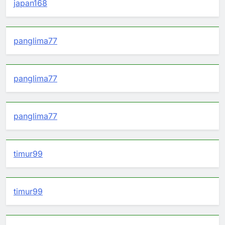
japan168
panglima77
panglima77
panglima77
timur99
timur99