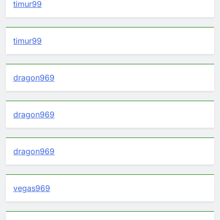
timur99
timur99
dragon969
dragon969
dragon969
vegas969