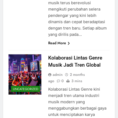
musik terus berevolusi
mengikuti perubahan selera
pendengar yang kini lebih
dinamis dan cepat beradaptasi
dengan tren baru. Setiap album
yang dirilis pada…
Read More
Kolaborasi Lintas Genre
Musik Jadi Tren Global
admin
2 months
ago
0
3 mins
Kolaborasi Lintas Genre kini
UNCATEGORIZED
menjadi tren utama industri
musik modern yang
menggabungkan berbagai gaya
untuk menciptakan karya