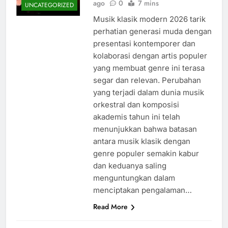
ago
0
7 mins
UNCATEGORIZED
Musik klasik modern 2026 tarik
perhatian generasi muda dengan
presentasi kontemporer dan
kolaborasi dengan artis populer
yang membuat genre ini terasa
segar dan relevan. Perubahan
yang terjadi dalam dunia musik
orkestral dan komposisi
akademis tahun ini telah
menunjukkan bahwa batasan
antara musik klasik dengan
genre populer semakin kabur
dan keduanya saling
menguntungkan dalam
menciptakan pengalaman…
Read More