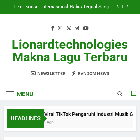
Skip
Tiket Konser Internasional Habis Terjual Sangat
to
Cepat
content
Berita Musik Viral dengan Tren Lagu Paling
Populer
Album Baru Mei 2026 Warnai Musik Dunia Dengan
Tren Baru
Lionardtechnologies
Lagu Viral TikTok Pengaruhi Industri Musik Global
Makna Lagu Terbaru
Tiket Konser Internasional Habis Terjual Sangat
Cepat
NEWSLETTER
RANDOM NEWS
Berita Musik Viral dengan Tren Lagu Paling
Populer
Album Baru Mei 2026 Warnai Musik Dunia Dengan
MENU
Tren Baru
Lagu Viral TikTok Pengaruhi Industri Musik Global
HEADLINES
1 Month Ago