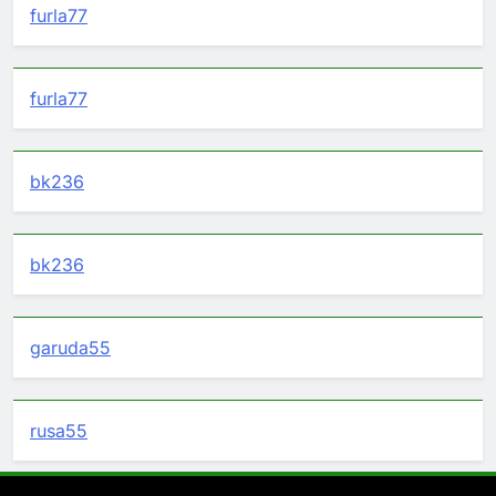
furla77
furla77
bk236
bk236
garuda55
rusa55