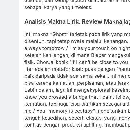
Justice, dan sering diputar di acara amal t
sebagai karya yang timeless.
Analisis Makna Lirik: Review Makna la
Inti makna “Ghost” terletak pada lirik yang
disentuh, tapi tetap nyata melalui kenangan.
always tomorrow / I miss your touch on nig
setelah kehilangan, di mana Bieber mengaku
fisik. Chorus ikonik “If I can’t be close to you
life” adalah metafor kuat: puas dengan “hant
baik daripada tidak ada sama sekali. Ini me
bisa karena kematian, perpisahan, atau jara
Lebih dalam, lagu ini mengeksplorasi keseim
know you crossed a bridge that I can’t foll
kematian, tapi juga bisa diartikan sebagai akh
me / Your memory is ecstasy” menekankan b
tengah kesedihan, seperti ekstasi yang men
kontras dengan produksi uplifting, membuat