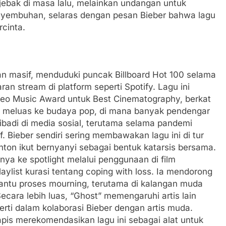
jebak di masa lalu, melainkan undangan untuk
nyembuhan, selaras dengan pesan Bieber bahwa lagu
rcinta.
san masif, menduduki puncak Billboard Hot 100 selama
n stream di platform seperti Spotify. Lagu ini
o Music Award untuk Best Cinematography, berkat
 meluas ke budaya pop, di mana banyak pendengar
ribadi di media sosial, terutama selama pandemi
f. Bieber sendiri sering membawakan lagu ini di tur
ton ikut bernyanyi sebagai bentuk katarsis bersama.
inya ke spotlight melalui penggunaan di film
ylist kurasi tentang coping with loss. Ia mendorong
antu proses mourning, terutama di kalangan muda
ara lebih luas, “Ghost” memengaruhi artis lain
erti dalam kolaborasi Bieber dengan artis muda.
apis merekomendasikan lagu ini sebagai alat untuk