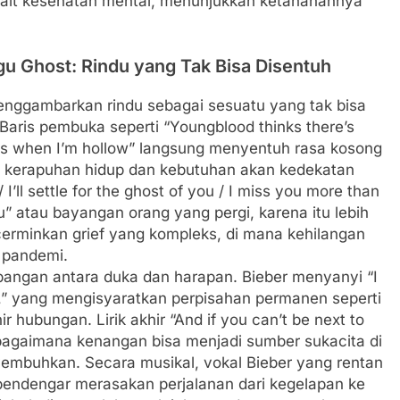
erkait kesehatan mental, menunjukkan ketahanannya
gu Ghost: Rindu yang Tak Bisa Disentuh
 menggambarkan rindu sebagai sesuatu yang tak bisa
 Baris pembuka seperti “Youngblood thinks there’s
hts when I’m hollow” langsung menyentuh rasa kosong
i kerapuhan hidup dan kebutuhan akan kedekatan
 / I’ll settle for the ghost of you / I miss you more than
u” atau bayangan orang yang pergi, karena itu lebih
ncerminkan grief yang kompleks, di mana kehilangan
k pandemi.
bangan antara duka dan harapan. Bieber menyanyi “I
ow,” yang mengisyaratkan perpisahan permanen seperti
ir hubungan. Lirik akhir “And if you can’t be next to
agaimana kenangan bisa menjadi sumber sukacita di
yembuhkan. Secara musikal, vokal Bieber yang rentan
 pendengar merasakan perjalanan dari kegelapan ke