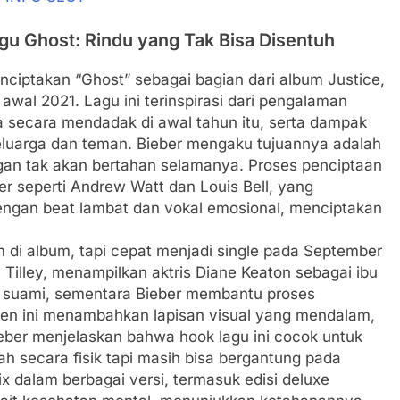
gu Ghost: Rindu yang Tak Bisa Disentuh
enciptakan “Ghost” sebagai bagian dari album Justice,
awal 2021. Lagu ini terinspirasi dari pengalaman
a secara mendadak di awal tahun itu, serta dampak
eluarga dan teman. Bieber mengaku tujuannya adalah
an tak akan bertahan selamanya. Proses penciptaan
er seperti Andrew Watt dan Louis Bell, yang
ngan beat lambat dan vokal emosional, menciptakan
m di album, tapi cepat menjadi single pada September
n Tilley, menampilkan aktris Diane Keaton sebagai ibu
n suami, sementara Bieber membantu proses
men ini menambahkan lapisan visual yang mendalam,
Bieber menjelaskan bahwa hook lagu ini cocok untuk
sah secara fisik tapi masih bisa bergantung pada
ix dalam berbagai versi, termasuk edisi deluxe