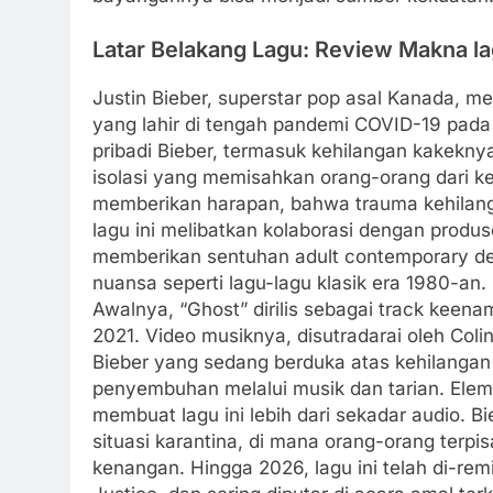
Latar Belakang Lagu: Review Makna la
Justin Bieber, superstar pop asal Kanada, m
yang lahir di tengah pandemi COVID-19 pada 
pribadi Bieber, termasuk kehilangan kakekny
isolasi yang memisahkan orang-orang dari k
memberikan harapan, bahwa trauma kehilang
lagu ini melibatkan kolaborasi dengan produs
memberikan sentuhan adult contemporary de
nuansa seperti lagu-lagu klasik era 1980-an.
Awalnya, “Ghost” dirilis sebagai track keena
2021. Video musiknya, disutradarai oleh Coli
Bieber yang sedang berduka atas kehilanga
penyembuhan melalui musik dan tarian. Ele
membuat lagu ini lebih dari sekadar audio. 
situasi karantina, di mana orang-orang terpi
kenangan. Hingga 2026, lagu ini telah di-rem