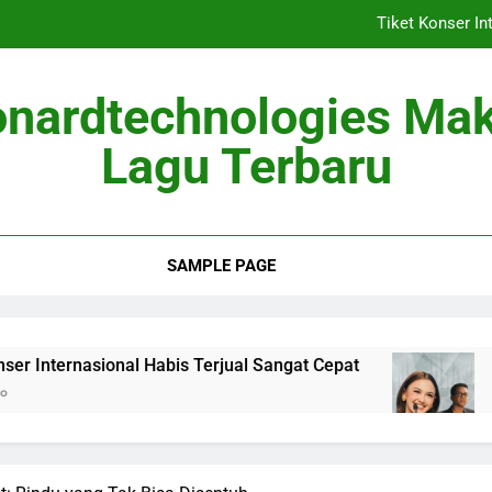
Tiket Konser In
Berita Musik
onardtechnologies Ma
Album Baru Mei 2026
Lagu Terbaru
Lagu Viral 
Tiket Konser In
SAMPLE PAGE
Berita Musik
Album Baru Mei 2026
ional Habis Terjual Sangat Cepat
Berita Musi
2 Months Ago