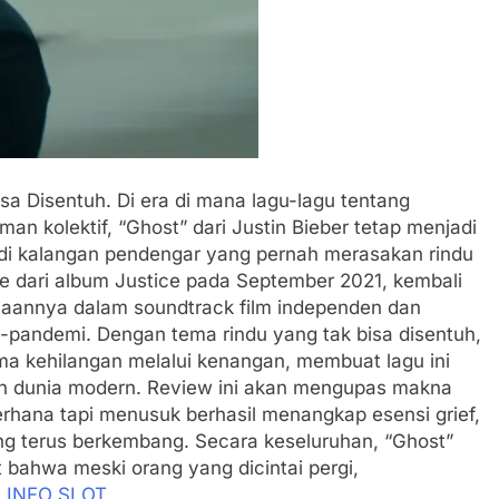
a Disentuh. Di era di mana lagu-lagu tentang
n kolektif, “Ghost” dari Justin Bieber tetap menjadi
 di kalangan pendengar yang pernah merasakan rindu
gle dari album Justice pada September 2021, kembali
naannya dalam soundtrack film independen dan
a-pandemi. Dengan tema rindu yang tak bisa disentuh,
a kehilangan melalui kenangan, membuat lagu ini
ukan dunia modern. Review ini akan mengupas makna
derhana tapi menusuk berhasil menangkap esensi grief,
ang terus berkembang. Secara keseluruhan, “Ghost”
 bahwa meski orang yang dicintai pergi,
.
INFO SLOT