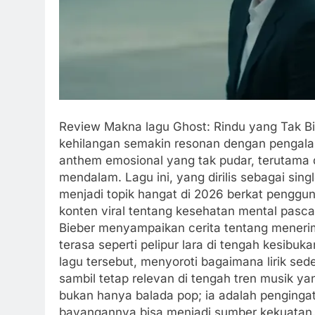
Review Makna lagu Ghost: Rindu yang Tak Bis
kehilangan semakin resonan dengan pengalama
anthem emosional yang tak pudar, terutama
mendalam. Lagu ini, yang dirilis sebagai sin
menjadi topik hangat di 2026 berkat penggu
konten viral tentang kesehatan mental pasc
Bieber menyampaikan cerita tentang menerim
terasa seperti pelipur lara di tengah kesib
lagu tersebut, menyoroti bagaimana lirik se
sambil tetap relevan di tengah tren musik y
bukan hanya balada pop; ia adalah pengingat
bayangannya bisa menjadi sumber kekuatan