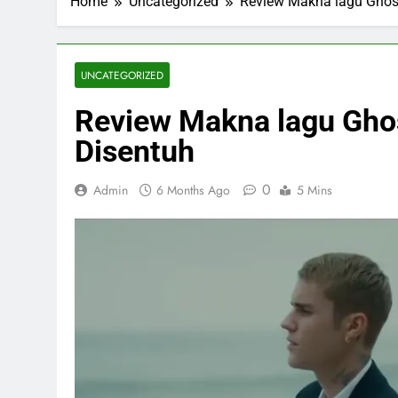
Home
Uncategorized
Review Makna lagu Ghost
UNCATEGORIZED
Review Makna lagu Ghos
Disentuh
0
Admin
6 Months Ago
5 Mins