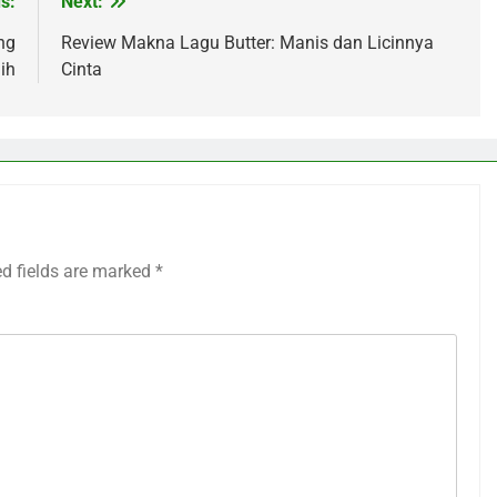
s:
Next:
ng
Review Makna Lagu Butter: Manis dan Licinnya
ih
Cinta
ed fields are marked
*