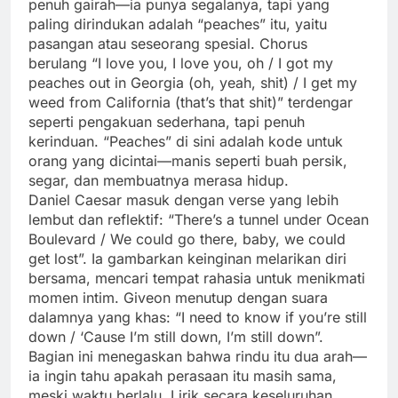
penuh gairah—ia punya segalanya, tapi yang
paling dirindukan adalah “peaches” itu, yaitu
pasangan atau seseorang spesial. Chorus
berulang “I love you, I love you, oh / I got my
peaches out in Georgia (oh, yeah, shit) / I get my
weed from California (that’s that shit)” terdengar
seperti pengakuan sederhana, tapi penuh
kerinduan. “Peaches” di sini adalah kode untuk
orang yang dicintai—manis seperti buah persik,
segar, dan membuatnya merasa hidup.
Daniel Caesar masuk dengan verse yang lebih
lembut dan reflektif: “There’s a tunnel under Ocean
Boulevard / We could go there, baby, we could
get lost”. Ia gambarkan keinginan melarikan diri
bersama, mencari tempat rahasia untuk menikmati
momen intim. Giveon menutup dengan suara
dalamnya yang khas: “I need to know if you’re still
down / ‘Cause I’m still down, I’m still down”.
Bagian ini menegaskan bahwa rindu itu dua arah—
ia ingin tahu apakah perasaan itu masih sama,
meski waktu berlalu. Lirik secara keseluruhan