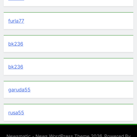
furla77
bk236
bk236
garuda55
rusa55
Newsmatic - News WordPress Theme 2026. Powered By