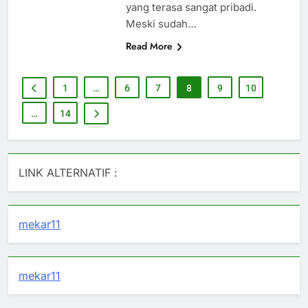
yang terasa sangat pribadi.
Meski sudah…
Read More
1
…
6
7
8
9
10
…
14
LINK ALTERNATIF :
mekar11
mekar11