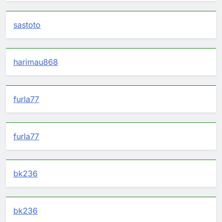
sastoto
harimau868
furla77
furla77
bk236
bk236