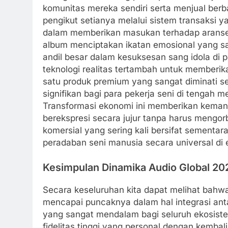
komunitas mereka sendiri serta menjual berb
pengikut setianya melalui sistem transaksi 
dalam memberikan masukan terhadap aranse
album menciptakan ikatan emosional yang s
andil besar dalam kesuksesan sang idola di 
teknologi realitas tertambah untuk memberik
satu produk premium yang sangat diminati 
signifikan bagi para pekerja seni di tengah 
Transformasi ekonomi ini memberikan kemandi
berekspresi secara jujur tanpa harus mengorb
komersial yang sering kali bersifat sement
peradaban seni manusia secara universal di 
Kesimpulan Dinamika Audio Global 20
Secara keseluruhan kita dapat melihat bahw
mencapai puncaknya dalam hal integrasi antar
yang sangat mendalam bagi seluruh ekosistem 
fidelitas tinggi yang personal dengan kemba