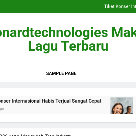
Tiket Konser In
Berita Musik
onardtechnologies Ma
Album Baru Mei 2026
Lagu Terbaru
Lagu Viral 
Tiket Konser In
SAMPLE PAGE
Berita Musik
Album Baru Mei 2026
sional Habis Terjual Sangat Cepat
Berita Musi
2 Months Ago