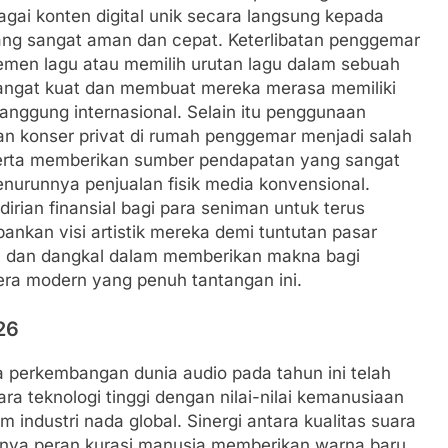
agai konten digital unik secara langsung kepada
yang sangat aman dan cepat. Keterlibatan penggemar
men lagu atau memilih urutan lagu dalam sebuah
angat kuat dan membuat mereka merasa memiliki
panggung internasional. Selain itu penggunaan
an konser privat di rumah penggemar menjadi salah
serta memberikan sumber pendapatan yang sangat
menurunnya penjualan fisik media konvensional.
rian finansial bagi para seniman untuk terus
ankan visi artistik mereka demi tuntutan pasar
ara dan dangkal dalam memberikan makna bagi
era modern yang penuh tantangan ini.
26
a perkembangan dunia audio pada tahun ini telah
a teknologi tinggi dengan nilai-nilai kemanusiaan
industri nada global. Sinergi antara kualitas suara
linya peran kurasi manusia memberikan warna baru