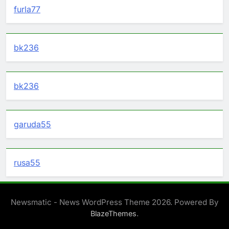
furla77
bk236
bk236
garuda55
rusa55
Newsmatic - News WordPress Theme 2026. Powered By
.
BlazeThemes