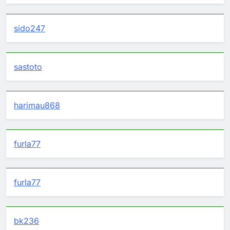
sido247
sastoto
harimau868
furla77
furla77
bk236