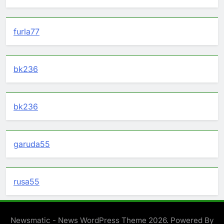
furla77
bk236
bk236
garuda55
rusa55
Newsmatic - News WordPress Theme 2026. Powered By