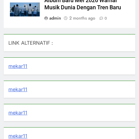
Album Baru Mei 2026 Warnai
Musik Dunia Dengan Tren Baru
admin
2 months ago
0
LINK ALTERNATIF :
mekar11
mekar11
mekar11
mekar11