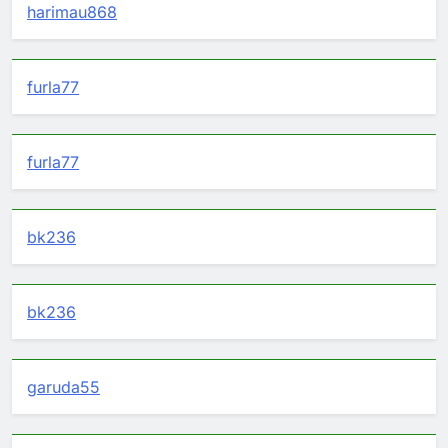
harimau868
furla77
furla77
bk236
bk236
garuda55