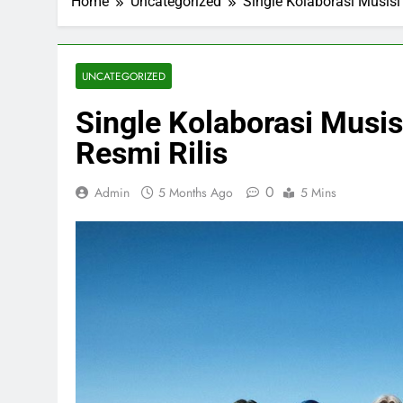
Home
Uncategorized
Single Kolaborasi Musisi
UNCATEGORIZED
Single Kolaborasi Musis
Resmi Rilis
0
Admin
5 Months Ago
5 Mins