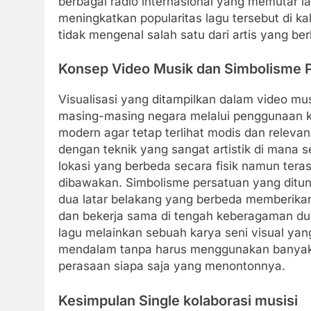
berbagai radio internasional yang memutar la
meningkatkan popularitas lagu tersebut di
tidak mengenal salah satu dari artis yang berk
Konsep Video Musik dan Simbolisme 
Visualisasi yang ditampilkan dalam video m
masing-masing negara melalui penggunaan ko
modern agar tetap terlihat modis dan relev
dengan teknik yang sangat artistik di mana 
lokasi yang berbeda secara fisik namun tera
dibawakan. Simbolisme persatuan yang ditunju
dua latar belakang yang berbeda memberikan
dan bekerja sama di tengah keberagaman dun
lagu melainkan sebuah karya seni visual y
mendalam tanpa harus menggunakan banyak d
perasaan siapa saja yang menontonnya.
Kesimpulan Single kolaborasi musisi