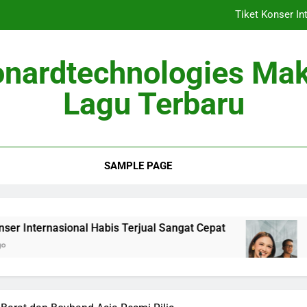
Tiket Konser In
Berita Musik
onardtechnologies Ma
Album Baru Mei 2026
Lagu Terbaru
Lagu Viral 
Tiket Konser In
SAMPLE PAGE
Berita Musik
Album Baru Mei 2026
onal Habis Terjual Sangat Cepat
Berita Musik 
2 Months Ago