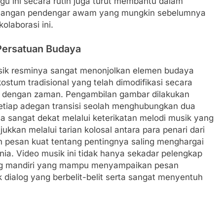
gu ini secara rutin juga turut membantu dalam
 kalangan pendengar awam yang mungkin sebelumnya
olaborasi ini.
Persatuan Budaya
usik resminya sangat menonjolkan elemen budaya
stum tradisional yang telah dimodifikasi secara
an dengan zaman. Pengambilan gambar dilakukan
setiap adegan transisi seolah menghubungkan dua
sa sangat dekat melalui keterikatan melodi musik yang
kkan melalui tarian kolosal antara para penari dari
 pesan kuat tentang pentingnya saling menghargai
ia. Video musik ini tidak hanya sekadar pelengkap
ang mandiri yang mampu menyampaikan pesan
ialog yang berbelit-belit serta sangat menyentuh