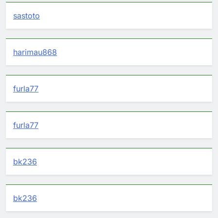
sastoto
harimau868
furla77
furla77
bk236
bk236