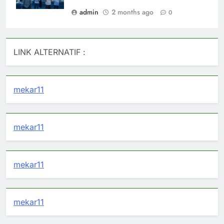
admin
2 months ago
0
LINK ALTERNATIF :
mekar11
mekar11
mekar11
mekar11